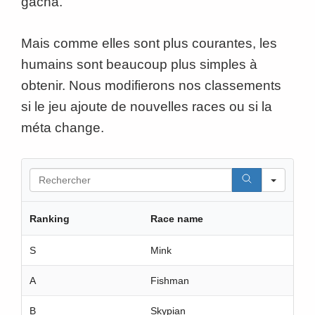
gacha.
Mais comme elles sont plus courantes, les
humains sont beaucoup plus simples à
obtenir. Nous modifierons nos classements
si le jeu ajoute de nouvelles races ou si la
méta change.
S
e
a
r
Ranking
Race name
c
h
S
Mink
A
Fishman
B
Skypian