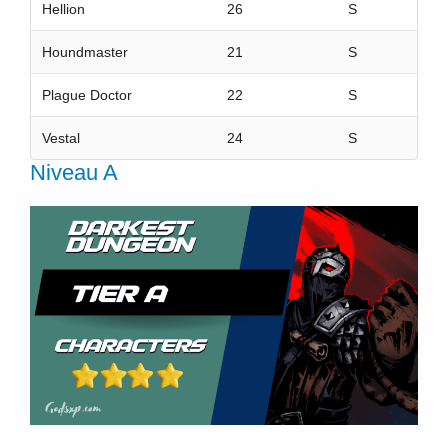
Hellion
26
S
Houndmaster
21
S
Plague Doctor
22
S
Vestal
24
S
Niveau A