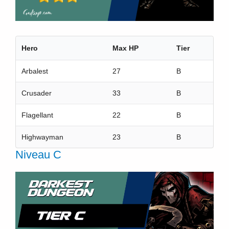
Hero
Max HP
Tier
Arbalest
27
B
Crusader
33
B
Flagellant
22
B
Highwayman
23
B
Niveau C